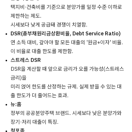
택지비·건축비를 기준으로 분양가를 일정 수준 이하로
제한하는 제도.
시세보다 낮게 공급돼 경쟁이 치열함.
DSR(총부채원리금상환비율, Debt Service Ratio)
연 소득 대비, 갚아야 할 모든 대출의 '원금+이자' 비율.
이 비율로 대출 한도를 제한함.
스트레스 DSR
DSR을 계산할 때 앞으로 금리가 오를 가능성(스트레스
금리)을
미리 얹어 한도를 산정하는 규제. 실제 받을 수 있는 대
출 한도가 더 줄어드는 효과.
뉴:홈
정부의 공공분양주택 브랜드. 시세보다 낮은 분양가와
장기·저리 대출이 특징.
청포족