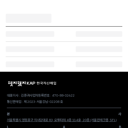
대표이사 : 김종구
사업자등록번호 : 470-88-02622
통신판매업 : 제 2023-서울강남-02208 호
본
사
서울특별시 영등포구 의사당대로 83, 오투타워 4층 114호, 20층 (서울핀테크랩, SFL)
L
A
B