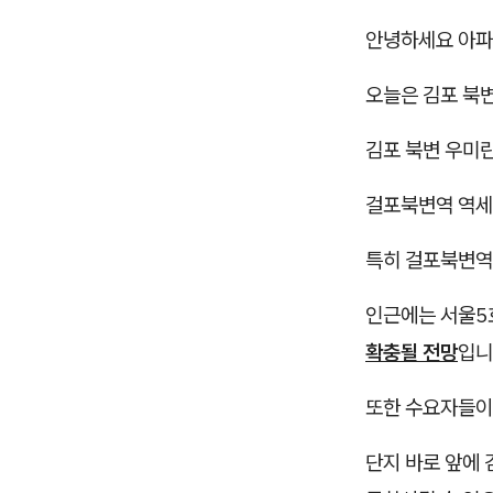
안녕하세요 아파
오늘은 김포 북
김포 북변 우미
걸포북변역 역세
특히 걸포북변역
인근에는 서울5
확충될 전망
입니
또한 수요자들이
​단지 바로 앞