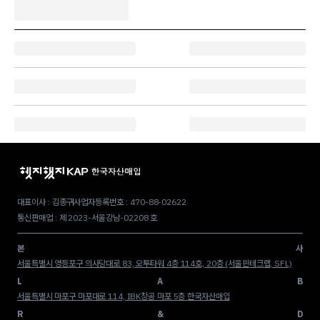
대표이사 : 김종구
사업자등록번호 : 470-88-02622
통신판매업 : 제 2023-서울강남-02208 호
본
사
서울특별시 영등포구 의사당대로 83, 오투타워 4층 114호, 20층 (서울핀테크랩, SFL)
L
A
B
서울특별시 마포구 마포대로 114, IBK창공 마포 5층 한국자산매입
R
&
D