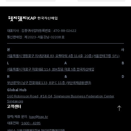
대표이사 : 김종구
사업자등록번호 : 470-88-02622
통신판매업 : 제 2023-서울강남-02208 호
본
사
서울특별시 영등포구 의사당대로 83, 오투타워 4층 114호, 20층 (서울핀테크랩, SFL)
L
A
B
서울특별시 마포구 마포대로 114, IBK창공 마포 5층 한국자산매입
R
&
D
부산광역시 남구 전포대로 133, BIFC 11층 (부산국제금융센터)
Global Hub
160 Robinson Road, #14-04, Singapore Business Federation Center,
Singapore
고객센터
협력/제휴 문의 :
kap@kap.kr
대표전화 :
1600 - 4285
서비스 이용약관
개인정보 처리방침
탈퇴약관