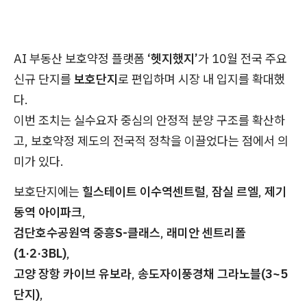
AI 부동산 보호약정 플랫폼
‘헷지했지’
가 10월 전국 주요
신규 단지를
보호단지
로 편입하며 시장 내 입지를 확대했
다.
이번 조치는 실수요자 중심의 안정적 분양 구조를 확산하
고, 보호약정 제도의 전국적 정착을 이끌었다는 점에서 의
미가 있다.
보호단지에는
힐스테이트 이수역센트럴
,
잠실 르엘
,
제기
동역 아이파크
,
검단호수공원역 중흥S-클래스
,
래미안 센트리폴
(1·2·3BL)
,
고양 장항 카이브 유보라
,
송도자이풍경채 그라노블(3~5
단지)
,