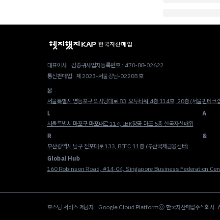
대표이사 : 김종구
사업자등록번호 : 470-88-02622
통신판매업 : 제 2023-서울강남-02208 호
본
서울특별시 영등포구 의사당대로 83, 오투타워 4층 114호, 20층 (서울핀테크랩,
L
A
서울특별시 마포구 마포대로 114, IBK창공 마포 5층 한국자산매입
R
&
부산광역시 남구 전포대로 133, BIFC 11층 (부산국제금융센터)
Global Hub
160 Robinson Road, #14-04, Singapore Business Federation Cent
호스팅 서비스 제공자 : Google Cloud Platform
ⓒ 한국자산매입주식회사. All r