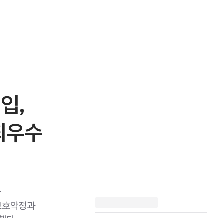
입,
 최우수
아
보호약정과